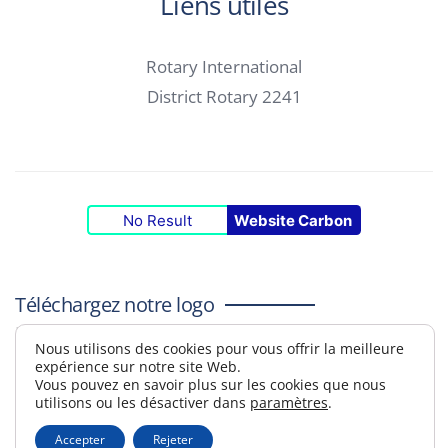
Liens utiles
Rotary International
District Rotary 2241
No Result
Website Carbon
Téléchargez notre logo
Maître du logo
Nous utilisons des cookies pour vous offrir la meilleure
expérience sur notre site Web.
Vous pouvez en savoir plus sur les cookies que nous
Webmail
À propos des cookies
utilisons ou les désactiver dans
paramètres
.
Termes et conditions
Accepter
Rejeter