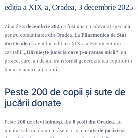
ediția a XIX-a, Oradea, 3 decembrie 2025
Ziua de
3 decembrie 2025
a fost una cu adevărat specială
pentru comunitatea din Oradea. La
Filarmonica de Stat
din Oradea
a avut loc ediția a XIX-a a evenimentului
caritabil
„Dăruiește jucăria care ți-a rămas mică”
, un
proiect care, an de an, transformă generozitatea copiilor în
bucurie pentru alți copii.
Peste 200 de copii și sute de
jucării donate
Peste
200 de elevi inimoși
, din
8 școli din Oradea
, au
umplut sala nu doar cu râsete, ci și cu
sute de jucării și