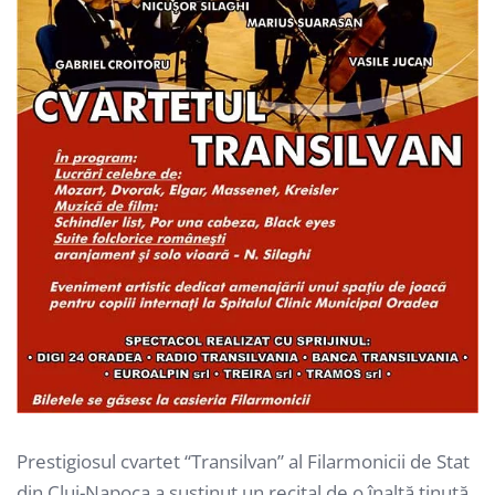
Prestigiosul cvartet “Transilvan” al Filarmonicii de Stat
din Cluj-Napoca a susţinut un recital de o înaltă ţinută