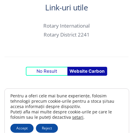
Link-uri utile
Rotary International
Rotary District 2241
No Result
Website Carbon
Descarcă logo-ul nostru
Pentru a oferi cele mai bune experiențe, folosim
tehnologii precum cookie-urile pentru a stoca și/sau
Logo Master
accesa informații despre dispozitiv.
Puteți afla mai multe despre cookie-urile pe care le
folosim sau le puteți dezactiva
setari
.
Webmail
Despre Cookies
Termeni și condiții
Accept
Reject
Club Rotary Oradea | Copyright ©
2026 | Toate drepturile rezervate.